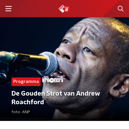
Programma
De Gouden Strot van Andrew
Roachford
foto:
ANP