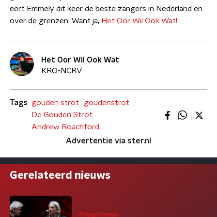
eert Emmely dit keer de beste zangers in Nederland en
over de grenzen. Want ja,
Het Oor Wil Ook Wat!
Het Oor Wil Ook Wat
KRO-NCRV
Tags
gouden strot
goudenstrot
De Gouden Strot
Andrew Roachford
Advertentie via ster.nl
Gerelateerd nieuws
Programma