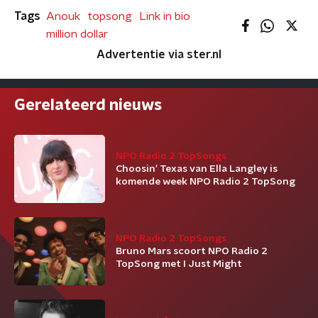
Tags
Anouk
topsong
Link in bio
million dollar
Advertentie via ster.nl
Gerelateerd nieuws
NPO Radio 2 TopSongs
Choosin’ Texas van Ella Langley is
komende week NPO Radio 2 TopSong
NPO Radio 2 TopSongs
Bruno Mars scoort NPO Radio 2
TopSong met I Just Might