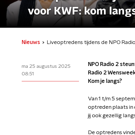
voor KWF: kom langs
Nieuws
Liveoptredens tijdens de NPO Radi
NPO Radio 2 steunt
ma 25 augustus 2025
Radio 2 Wensweek 
08:51
Kom je langs?
Van 1 t/m 5 septem
optreden plaats i
jij ook gezellig lang
De optredens vinde