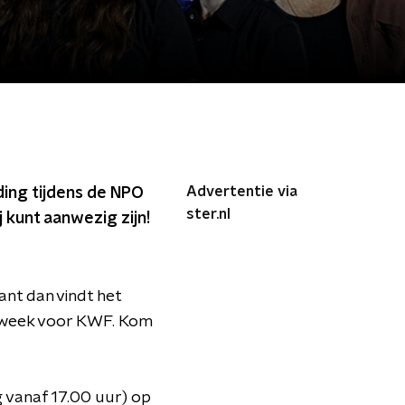
Advertentie via
ding tijdens de NPO
ster.nl
kunt aanwezig zijn!
ant dan vindt het
nsweek voor KWF. Kom
 vanaf 17.00 uur) op