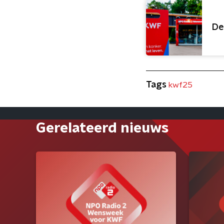
De
Tags
kwf25
Gerelateerd nieuws