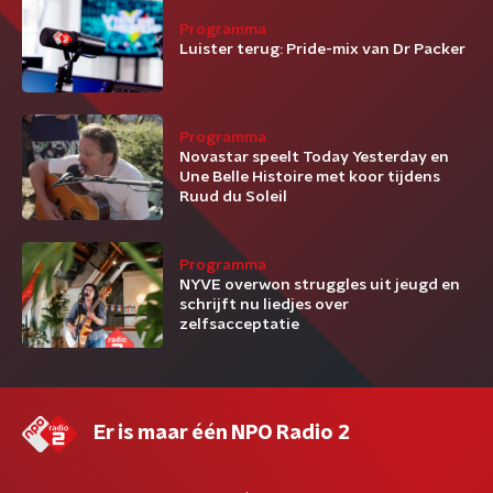
Programma
Luister terug: Pride-mix van Dr Packer
Programma
Novastar speelt Today Yesterday en
Une Belle Histoire met koor tijdens
Ruud du Soleil
Programma
NYVE overwon struggles uit jeugd en
schrijft nu liedjes over
zelfsacceptatie
Er is maar één NPO Radio 2