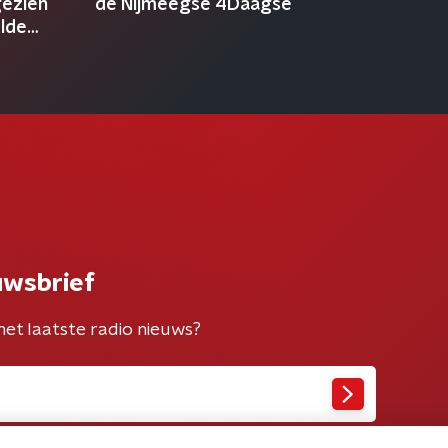
gezien
de Nijmeegse 4Daagse
elde
uwsbrief
het laatste radio nieuws?