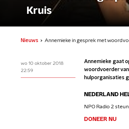
Kruis
Nieuws
Annemieke in gesprek met woordvo
Annemieke gaat op 
wo 10 oktober 2018
woordvoerder van h
22:59
hulporganisaties g
NEDERLAND HE
NPO Radio 2 steunt
DONEER NU