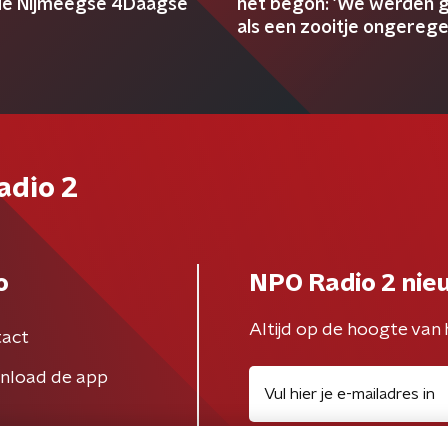
 de Nijmeegse 4Daagse
het begon: 'We werden 
als een zooitje ongereg
clowns'
adio 2
o
NPO Radio 2 nie
Altijd op de hoogte van 
act
nload de app