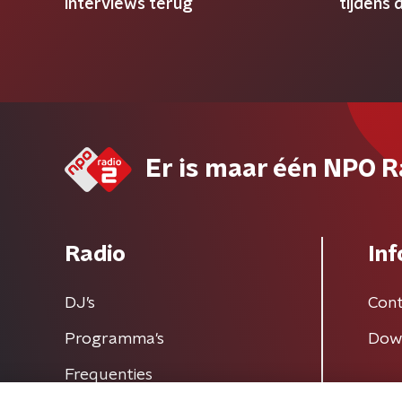
interviews terug
tijdens
Er is maar één NPO R
Radio
Inf
DJ’s
Cont
Programma's
Dow
Frequenties