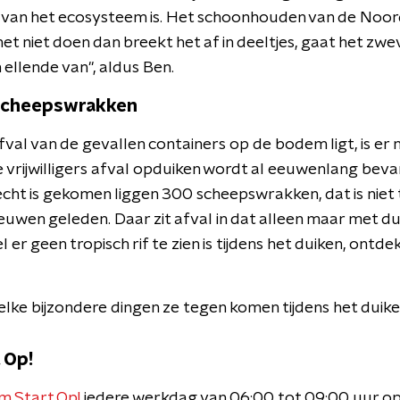
 van het ecosysteem is. Het schoonhouden van de Noor
 het niet doen dan breekt het af in deeltjes, gaat het z
 ellende van", aldus Ben.
scheepswrakken
fval van de gevallen containers op de bodem ligt, is er 
 vrijwilligers afval opduiken wordt al eeuwenlang beva
echt is gekomen liggen 300 scheepswrakken, dat is niet 
wen geleden. Daar zit afval in dat alleen maar met duike
 er geen tropisch rif te zien is tijdens het duiken, ontd
welke bijzondere dingen ze tegen komen tijdens het duike
 Op!
m Start Op!
iedere werkdag van 06:00 tot 09:00 uur op