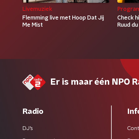
Livemuziek
Progra
Flemming live met Hoop Dat Jij
Check h
Me Mist
Ruud du 
Er is maar één NPO R
Radio
Inf
DJ’s
Cont