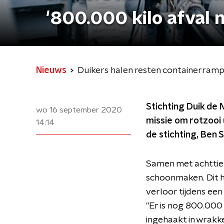
'800.000 kilo afval 
Nieuws
Duikers halen resten containerramp 
Stichting Duik de
wo 16 september 2020
missie om rotzooi 
14:14
de stichting, Ben 
Samen met achttien
schoonmaken. Dit h
verloor tijdens een
"Er is nog 800.000 
ingehaakt in wrakk