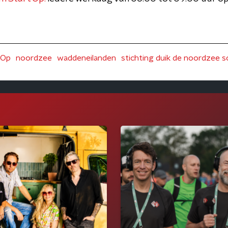
tOp
noordzee
waddeneilanden
stichting duik de noordzee 