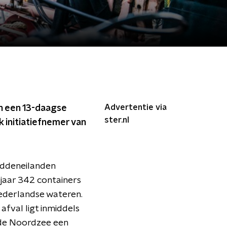
Advertentie via
n een 13-daagse
ster.nl
 initiatiefnemer van
addeneilanden
jaar 342 containers
 Nederlandse wateren.
afval ligt inmiddels
t de Noordzee een