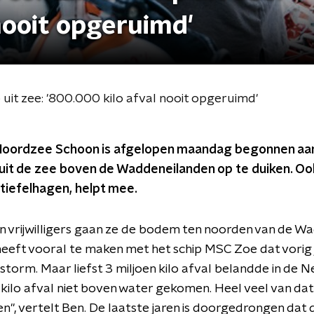
nooit opgeruimd'
uit zee: '800.000 kilo afval nooit opgeruimd'
 Noordzee Schoon is afgelopen maandag begonnen aa
uit de zee boven de Waddeneilanden op te duiken. Ook
Stiefelhagen, helpt mee.
 vrijwilligers gaan ze de bodem ten noorden van de W
eeft vooral te maken met het schip MSC Zoe dat vorig 
 storm. Maar liefst 3 miljoen kilo afval belandde in de
kilo afval niet boven water gekomen. Heel veel van dat 
en", vertelt Ben. De laatste jaren is doorgedrongen da