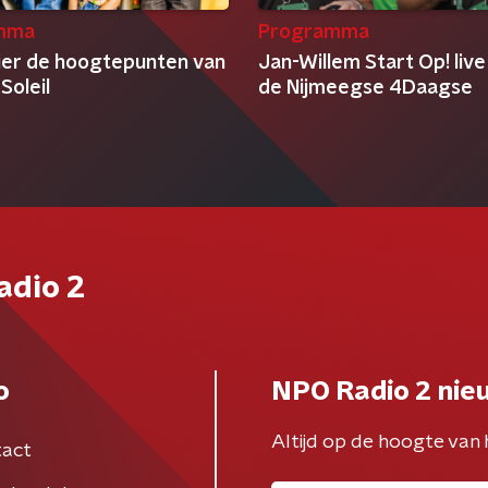
mma
Programma
ier de hoogtepunten van
Jan-Willem Start Op! live
Soleil
de Nijmeegse 4Daagse
adio 2
o
NPO Radio 2 nie
Altijd op de hoogte van 
act