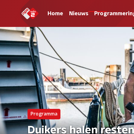
Home
Nieuws
Programmerin
Programma
Duikers halen resten