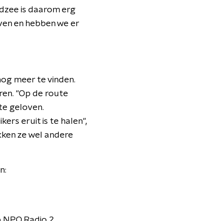
dzee is daarom erg
weven en hebben we er
nog meer te vinden.
ren. "Op de route
te geloven.
rs eruit is te halen",
ekken ze wel andere
n:
 NPO Radio 2.