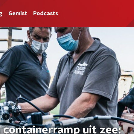
g
Gemist
Podcasts
 containerramp uit zee: