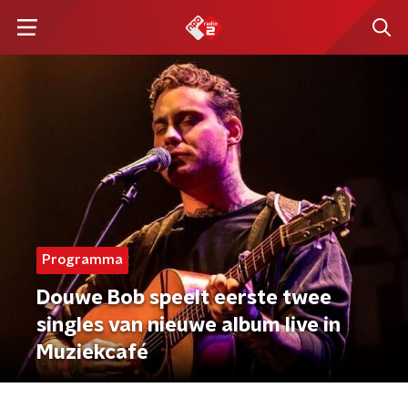
Programma
Douwe Bob speelt eerste twee
singles van nieuwe album live in
Muziekcafé