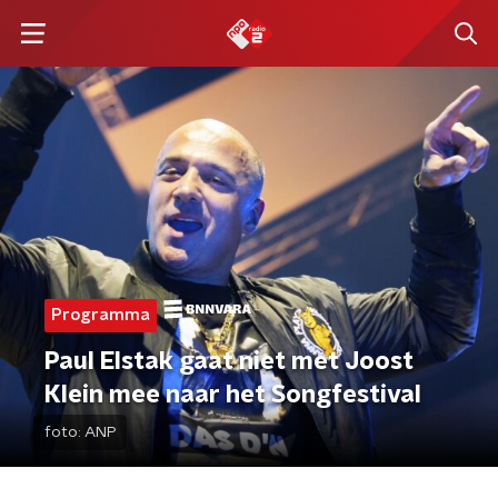
Programma
Paul Elstak gaat niet met Joost
Klein mee naar het Songfestival
foto:
ANP