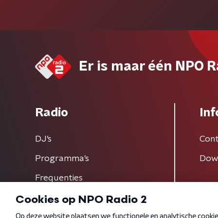
Er is maar één NPO R
Radio
Inf
DJ’s
Cont
Programma's
Dow
Frequenties