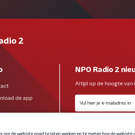
adio 2
o
NPO Radio 2 nie
Altijd op de hoogte van 
act
nload de app