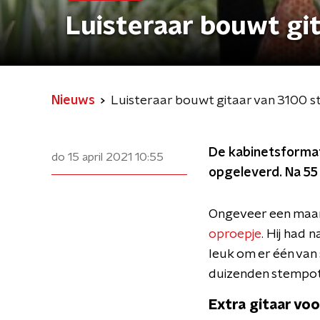
Luisteraar bouwt gi
Nieuws
Luisteraar bouwt gitaar van 3100 
De kabinetsformati
do 15 april 2021
10:55
opgeleverd. Na 55 
Ongeveer een maan
oproepje
. Hij had 
leuk om er één van 
duizenden stempotl
Extra gitaar vo