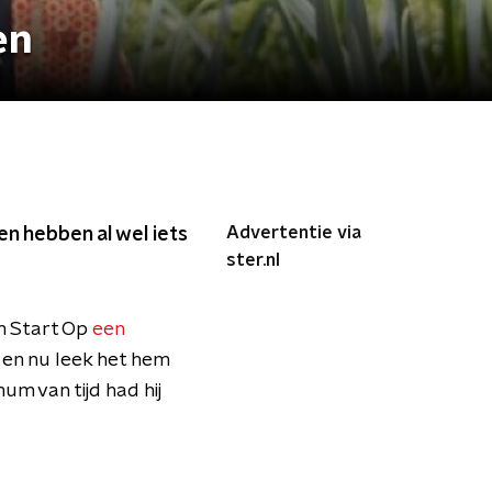
en
Advertentie via
en hebben al wel iets
ster.nl
m Start Op
een
 en nu leek het hem
um van tijd had hij