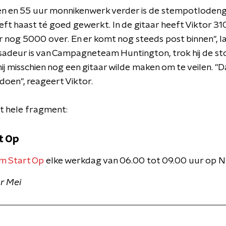
n en 55 uur monnikenwerk verder is de stempotlodengi
ft haast té goed gewerkt. In de gitaar heeft Viktor 
r nog 5000 over. En er komt nog steeds post binnen", l
adeur is van Campagneteam Huntington, trok hij de st
 hij misschien nog een gitaar wilde maken om te veilen. "
doen", reageert Viktor.
t hele fragment:
t Op
m Start Op
elke werkdag van 06.00 tot 09.00 uur op N
r Mei