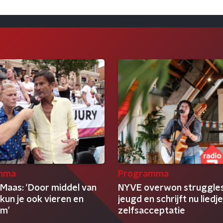
mma
Programma
 Maas: ‘Door middel van
NYVE overwon struggles
kun je ook vieren en
jeugd en schrijft nu liedj
om’
zelfsacceptatie