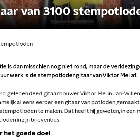
taar van 3100 stempotlod
stempotloden
e is dan misschien nog niet rond, maar de verkiezing
uur werk is de stempotlodengitaar van Viktor Mei af.
d geleden deed gitaarbouwer Viktor Mei in Jan-Wille
namelijk al eens eerder een gitaar van potloden gemaakt
stempotloden te maken. Dat heeft hij geweten, in een m
oden in zijn brievenbus.
or het goede doel