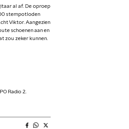
taar al af. De oproep
3100 stempotloden
acht Viktor. Aangezien
oute schoenen aan en
Dat zou zeker kunnen.
PO Radio 2.