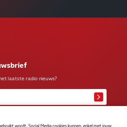
uwsbrief
het laatste radio nieuws?