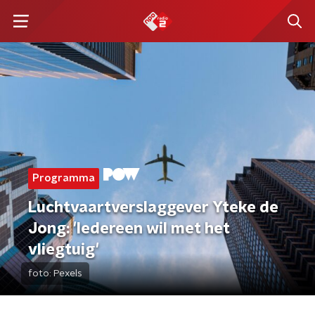
Programma
Luchtvaartverslaggever Yteke de
Jong: 'Iedereen wil met het
vliegtuig'
foto:
Pexels