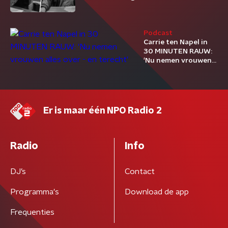
Podcast
Carrie ten Napel in
30 MINUTEN RAUW:
'Nu nemen vrouwen
alles over - en
terecht'
Er is maar één NPO Radio 2
Radio
Info
DJ’s
Contact
Programma's
Download de app
Frequenties