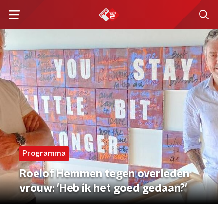
Programma
Roelof Hemmen tegen overleden
vrouw: 'Heb ik het goed gedaan?'