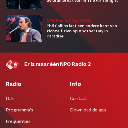
de drumbreak van In The Air Tonight
NPO Radio 2 Top 2000
Phil Collins laat een andere kant van
zichzelf zien op Another Day In
Paradise
Er is maar één NPO Radio 2
Radio
Info
DJ’s
Contact
Programma's
Download de app
Frequenties