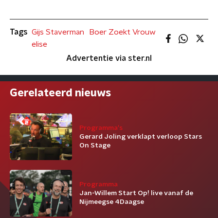
Tags
Gijs Staverman
Boer Zoekt Vrouw
elise
Advertentie via ster.nl
Gerelateerd nieuws
Programma's
Gerard Joling verklapt verloop Stars
On Stage
Programma
Jan-Willem Start Op! live vanaf de
Nijmeegse 4Daagse