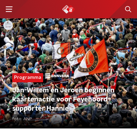
Programma
Jan-Willem en Jeroen beginnen
kaartenactie voor Feyenoord-
supporter Hannie
foto:
ANP