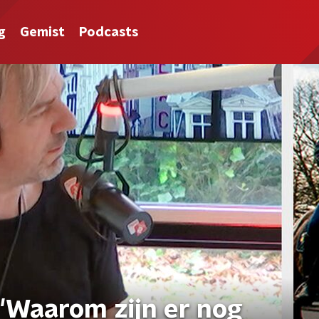
g
Gemist
Podcasts
 'Waarom zijn er nog