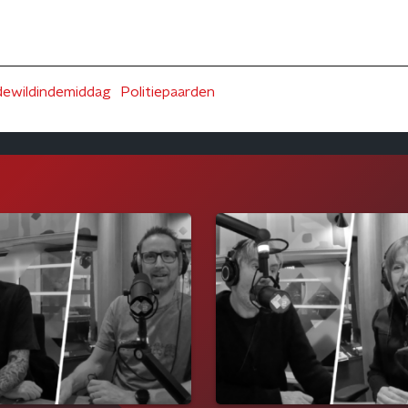
dewildindemiddag
Politiepaarden