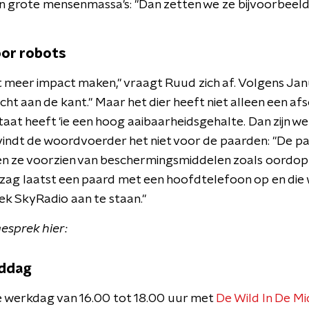
in grote mensenmassa's: "Dan zetten we ze bijvoorbeeld
oor robots
t meer impact maken," vraagt Ruud zich af. Volgens Janu
echt aan de kant." Maar het dier heeft niet alleen een a
staat heeft 'ie een hoog aaibaarheidsgehalte. Dan zijn 
 vindt de woordvoerder het niet voor de paarden: "De p
en ze voorzien van beschermingsmiddelen zoals oordop
 zag laatst een paard met een hoofdtelefoon op en die w
ek SkyRadio aan te staan."
gesprek hier:
iddag
e werkdag van 16.00 tot 18.00 uur met
De Wild In De M