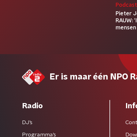
Podcas
Pieter 
RAUW: ‘I
mensen d
ben’
Er is maar één NPO R
Radio
Inf
DJ’s
Cont
Programma's
Dow