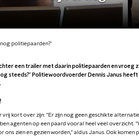
 nog politiepaarden?'
chter een trailer met daarin politiepaarden en vroeg z
d nog steeds?' Politiewoordvoerder Dennis Janus heef
.
f
vrij kort over zijn: "Er zijn nog geen geschikte alternat
n agenten op een paard vooral heel veel overzicht. "
oor ons zien en gezien worden," aldus Janus. Ook komen