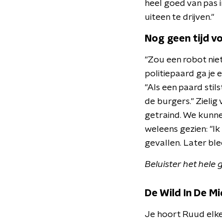
heel goed van pas 
uiteen te drijven."
Nog geen tijd v
"Zou een robot nie
politiepaard ga je 
"Als een paard stil
de burgers." Zielig
getraind. We kunn
weleens gezien: "Ik
gevallen. Later ble
Beluister het hele 
De Wild In De M
Je hoort Ruud elk