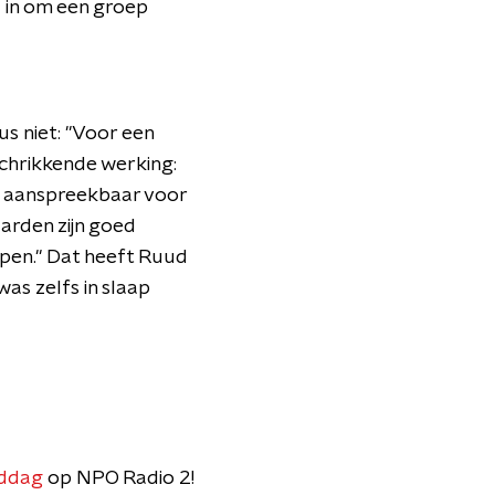
 in om een groep
s niet: "Voor een
fschrikkende werking:
we aanspreekbaar voor
aarden zijn goed
pen." Dat heeft Ruud
as zelfs in slaap
iddag
op NPO Radio 2!