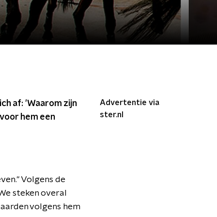
Advertentie via
ich af: 'Waarom zijn
ster.nl
t voor hem een
ieven." Volgens de
We steken overal
 paarden volgens hem