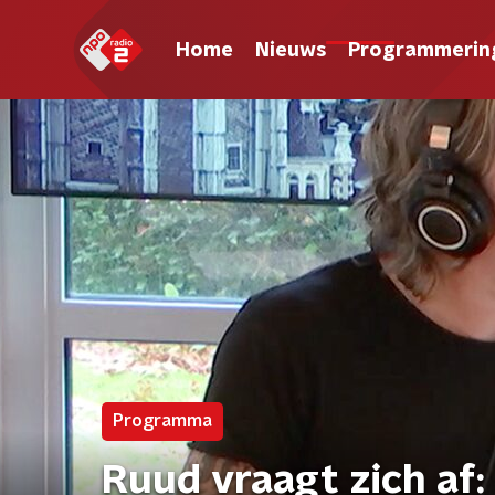
Home
Nieuws
Programmerin
Programma
Ruud vraagt zich af: