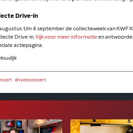
lecte Drive-in
1 augustus t/m 4 september de collecteweek van KWF K
lecte Drive-in.
Kijk voor meer informatie
en antwoorde
ciale actiepagina.
Houdijk
oncert
driveinconcert