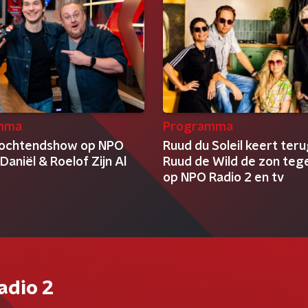
mma
Programma
 ochtendshow op NPO
Ruud du Soleil keert ter
 Daniël & Roelof Zijn Al
Ruud de Wild de zon te
op NPO Radio 2 en tv
adio 2