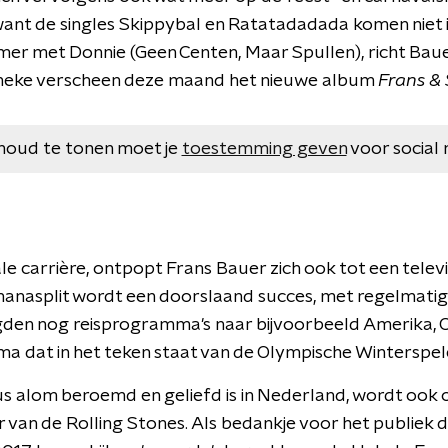
ant de singles Skippybal en Ratatadadada komen niet in
 met Donnie (Geen Centen, Maar Spullen), richt Bauer
ieneke verscheen deze maand het nieuwe album
Frans &
houd te tonen moet je
toestemming geven
voor social 
le carrière, ontpopt Frans Bauer zich ook tot een telev
nanasplit wordt een doorslaand succes, met regelmati
lgden nog reisprogramma's naar bijvoorbeeld Amerika, C
a dat in het teken staat van de Olympische Winterspele
s alom beroemd en geliefd is in Nederland, wordt oo
 van de Rolling Stones. Als bedankje voor het publiek 