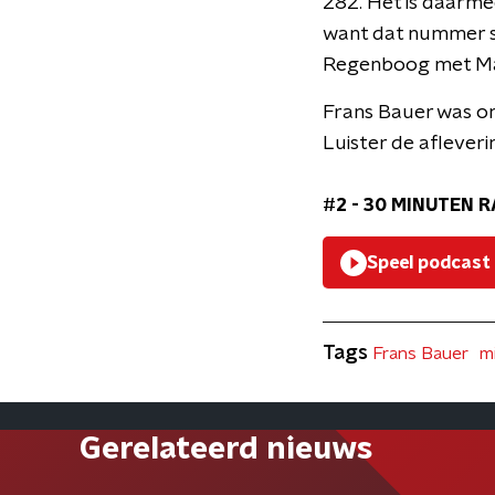
282. Het is daarme
want dat nummer st
Regenboog met Mari
Frans Bauer was o
Luister de afleverin
#2 - 30 MINUTEN R
Speel podcast
Tags
Frans Bauer
m
Gerelateerd nieuws