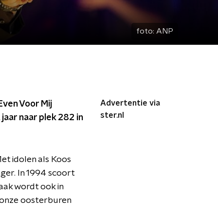
foto:
ANP
Advertentie via
 Even Voor Mij
ster.nl
jaar naar plek 282 in
et idolen als Koos
nger. In 1994 scoort
aak wordt ook in
 onze oosterburen