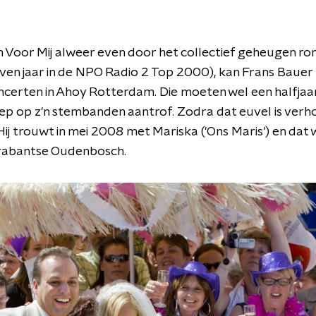
n Voor Mij alweer even door het collectief geheugen ron
en jaar in de NPO Radio 2 Top 2000), kan Frans Bauer
concerten in Ahoy Rotterdam. Die moeten wel een halfja
ep op z'n stembanden aantrof. Zodra dat euvel is verho
Hij trouwt in mei 2008 met Mariska ('Ons Maris') en dat
Brabantse Oudenbosch.