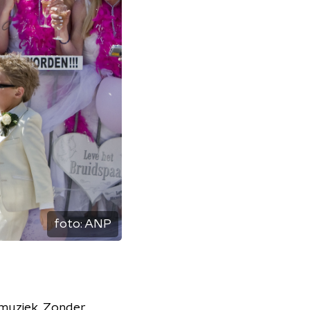
foto:
ANP
smuziek. Zonder