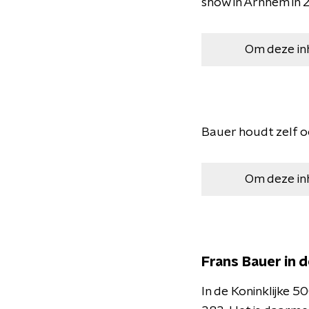
show in Arnhem in 
Om deze in
Bauer houdt zelf oo
Om deze in
Frans Bauer in 
In de Koninklijke 