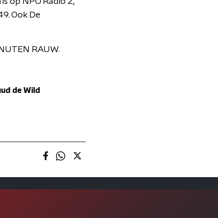
 is op NPO Radio 2,
49. Ook De
0 MINUTEN RAUW.
ud de Wild