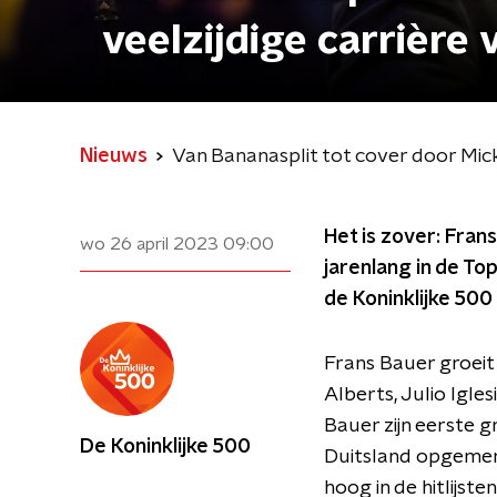
veelzijdige carrière
Nieuws
Van Bananasplit tot cover door Mick
Het is zover: Frans
wo 26 april 2023
09:00
jarenlang in de Top
de Koninklijke 50
Frans Bauer groeit
Alberts, Julio Igle
Bauer zijn eerste g
De Koninklijke 500
Duitsland opgemerk
hoog in de hitlijs