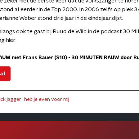
e zeker niet de eerste keer dat de volkszanger te horen
ond al eerder in de Top 2000. In 2006 zelfs op plek 3
anne Weber stond drie jaar in de eindejaarslijst.
nlangs ook te gast bij Ruud de Wild in de podcast 3
g hier:
AUW met Frans Bauer (S10)
-
30 MINUTEN RAUW door Ru
 af
ick jagger
heb je even voor mij