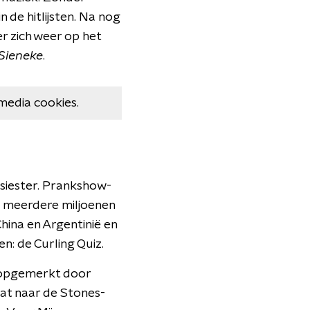
 de hitlijsten. Na nog
 zich weer op het
 Sieneke
.
media cookies.
isiester. Prankshow-
g meerdere miljoenen
hina en Argentinië en
n: de Curling Quiz.
k opgemerkt door
dat naar de Stones-