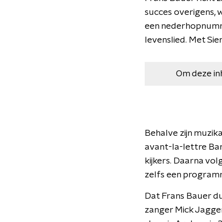
succes overigens, w
een nederhopnummer
levenslied. Met S
Om deze in
Behalve zijn muzika
avant-la-lettre Ba
kijkers. Daarna vo
zelfs een programm
Dat Frans Bauer du
zanger Mick Jagger