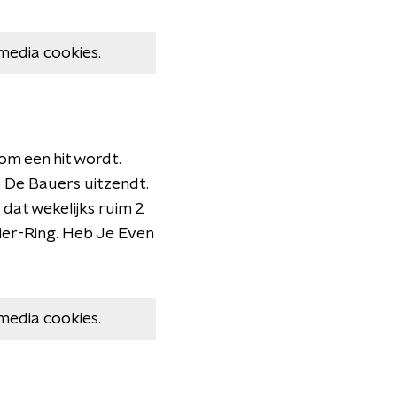
media cookies.
m een hit wordt.
p De Bauers uitzendt.
dat wekelijks ruim 2
ier-Ring. Heb Je Even
media cookies.