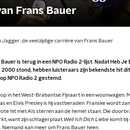
 van Frans Bauer
 Jagger: de veelzijdige carrière van Frans Bauer
 Bauer is terug in een NPO Radio 2-lijst. Nadat Heb Je
 2000 stond, hebben luisteraars zijn bekendste hit dit 
0 op NPO Radio 2 gestemd.
 op in het West-Brabantse Fijnaart in een woonwagen. M
sias en Elvis Presley is hij vastberaden: Franske wordt za
rote hit met Als sterren aan de hemel staan. Die doorbr
t, want zijn schlagerplaat
Weil Ich Dich Liebe
komt bij
ten. Niemand kan meer om Frans Bauer heen.