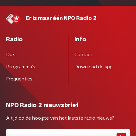
Er is maar één NPO Radio 2
Radio
Info
DJ’s
Contact
Programma's
Download de app
Frequenties
NPO Radio 2 nieuwsbrief
Altijd op de hoogte van het laatste radio nieuws?