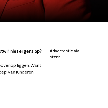
Advertentie via
stwil' niet ergens op?
ster.nl
 bovenop liggen. Want
roep' van Kinderen