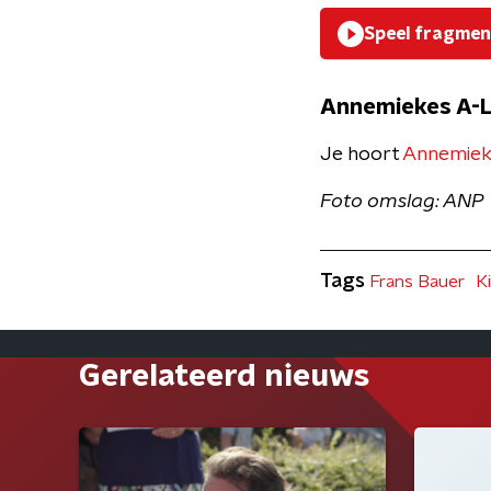
Speel fragmen
Annemiekes A-L
Je hoort
Annemieke
Foto omslag: ANP
Tags
Frans Bauer
K
Gerelateerd nieuws