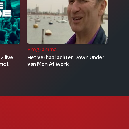
Programma
2 live
Het verhaal achter Down Under
 met
van Men At Work