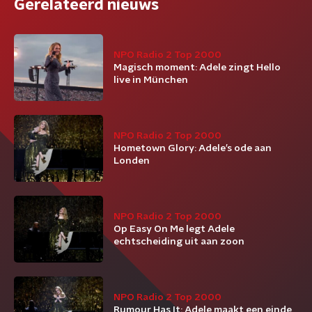
Gerelateerd nieuws
NPO Radio 2 Top 2000
Magisch moment: Adele zingt Hello
live in München
NPO Radio 2 Top 2000
Hometown Glory: Adele’s ode aan
Londen
NPO Radio 2 Top 2000
Op Easy On Me legt Adele
echtscheiding uit aan zoon
NPO Radio 2 Top 2000
Rumour Has It: Adele maakt een einde