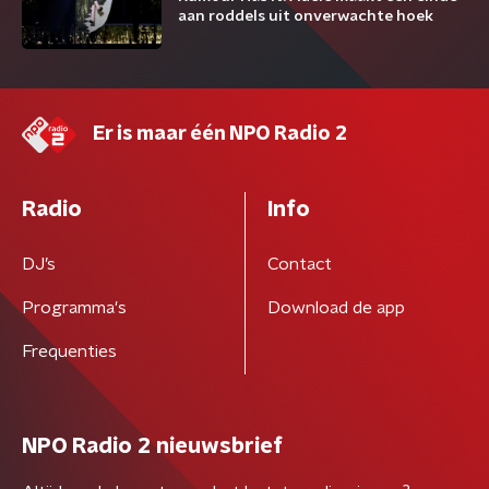
aan roddels uit onverwachte hoek
Er is maar één NPO Radio 2
Radio
Info
DJ’s
Contact
Programma's
Download de app
Frequenties
NPO Radio 2 nieuwsbrief