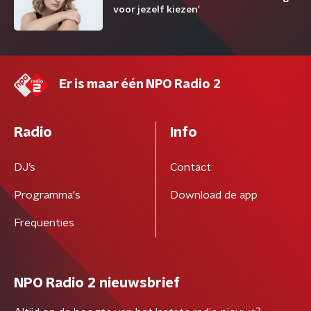
voor jezelf kiezen'
Er is maar één NPO Radio 2
Radio
Info
DJ’s
Contact
Programma's
Download de app
Frequenties
NPO Radio 2 nieuwsbrief