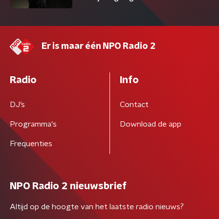
Er is maar één NPO Radio 2
Radio
Info
DJ’s
Contact
Programma's
Download de app
Frequenties
NPO Radio 2 nieuwsbrief
Altijd op de hoogte van het laatste radio nieuws?