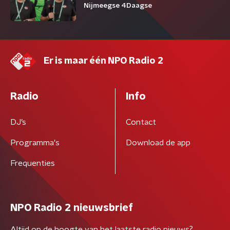
Nijmeegse 4Daagse
Er is maar één NPO Radio 2
Radio
Info
DJ’s
Contact
Programma's
Download de app
Frequenties
NPO Radio 2 nieuwsbrief
Altijd op de hoogte van het laatste radio nieuws?