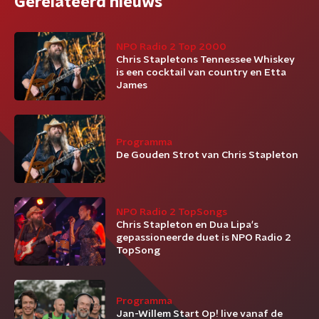
Gerelateerd nieuws
NPO Radio 2 Top 2000
Chris Stapletons Tennessee Whiskey
is een cocktail van country en Etta
James
Programma
De Gouden Strot van Chris Stapleton
NPO Radio 2 TopSongs
Chris Stapleton en Dua Lipa's
gepassioneerde duet is NPO Radio 2
TopSong
Programma
Jan-Willem Start Op! live vanaf de