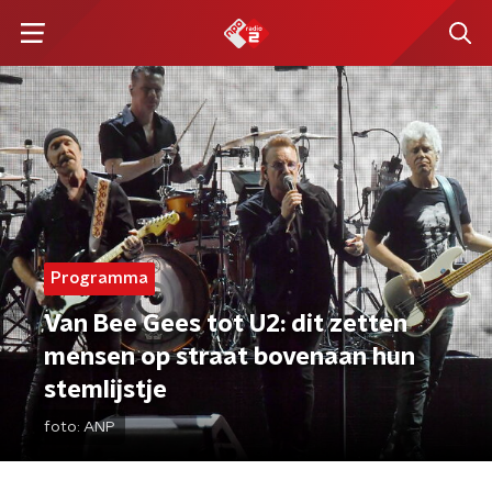
Programma
Van Bee Gees tot U2: dit zetten
mensen op straat bovenaan hun
stemlijstje
foto:
ANP