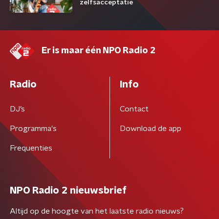
zelfsacceptatie
Er is maar één NPO Radio 2
Radio
Info
DJ’s
Contact
Programma's
Download de app
Frequenties
NPO Radio 2 nieuwsbrief
Altijd op de hoogte van het laatste radio nieuws?