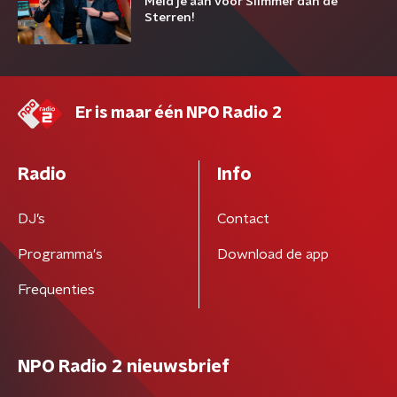
Meld je aan voor Slimmer dan de
Sterren!
Er is maar één NPO Radio 2
Radio
Info
DJ’s
Contact
Programma's
Download de app
Frequenties
NPO Radio 2 nieuwsbrief