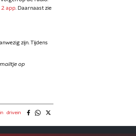
 2 app
. Daarnaast zie
nwezig zijn. Tijdens
mailtje op
in
drivein