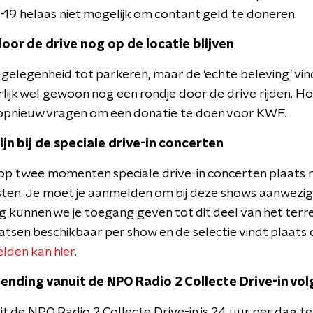
-19 helaas niet mogelijk om contant geld te doneren.
 door de drive nog op de locatie blijven
s gelegenheid tot parkeren, maar de 'echte beleving' vind
lijk wel gewoon nog een rondje door de drive rijden. H
 opnieuw vragen om een donatie te doen voor KWF.
jn bij de speciale drive-in concerten
 op twee momenten speciale drive-in concerten plaats 
ten. Je moet je aanmelden om bij deze shows aanwezig 
 kunnen we je toegang geven tot dit deel van het terrei
atsen beschikbaar per show en de selectie vindt plaats
den kan hier
.
zending vanuit de NPO Radio 2 Collecte Drive-in vo
t de NPO Radio 2 Collecte Drive-in is 24 uur per dag te