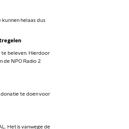
e kunnen helaas dus
tregelen
o te beleven. Hierdoor
in de NPO Radio 2
n donatie te doen voor
EAL. Het is vanwege de