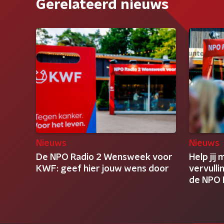
Gerelateerd nieuws
Nieuws
Nieuws
De NPO Radio 2 Wensweek voor
Help jij
KWF: geef hier jouw wens door
vervulli
de NPO 
KWF?