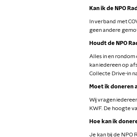
Kan ik de NPO Rad
In verband met COV
geen andere gemoto
Houdt de NPO Rad
Alles in en rondom 
kan iedereen op af
Collecte Drive-in n
Moet ik doneren al
Wij vragen iedereen
KWF. De hoogte van 
Hoe kan ik donere
Je kan bij de NPO R