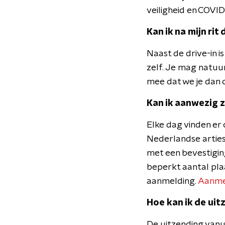
veiligheid en COVID
Kan ik na mijn rit
Naast de drive-in i
zelf. Je mag natuur
mee dat we je dan
Kan ik aanwezig zi
Elke dag vinden er
Nederlandse arties
met een bevestiging
beperkt aantal pla
aanmelding.
Aanmel
Hoe kan ik de uit
De uitzending vanui