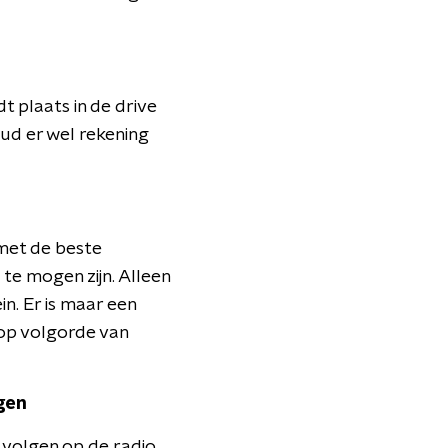
t plaats in de drive
oud er wel rekening
met de beste
te mogen zijn. Alleen
n. Er is maar een
 op volgorde van
lgen
 volgen op de radio.