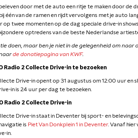
beleven door met de auto een ritje te maken door de dr
j één van de ramen en rijdt vervolgens met je auto lan
r op twee momenten op de dag speciale drive-in shows p
 bijzondere optredens van de beste Nederlandse artiest
atie doen, maar ben je niet in de gelegenheid om naar o
 naar
de donatiepagina van KWF
.
 Radio 2 Collecte Drive-in te bezoeken
lecte Drive-in opent op 31 augustus om 12:00 uur en s
ive-in is 24 uur per dag te bezoeken.
 Radio 2 Collecte Drive-in
lecte Drive-in staat in Deventer bij sport- en beleving
avigatie is
Piet Van Donkplein 1 in Deventer
. Vanaf hier
e-in.