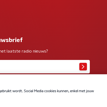
uwsbrief
het laatste radio nieuws?
Cookiebeleid