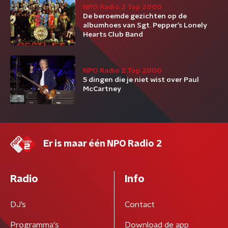
NPO Radio 2 Top 2000
De beroemde gezichten op de
albumhoes van Sgt. Pepper’s Lonely
Hearts Club Band
NPO Radio 2 Top 2000
5 dingen die je niet wist over Paul
McCartney
Er is maar één NPO Radio 2
Radio
Info
DJ’s
Contact
Programma's
Download de app