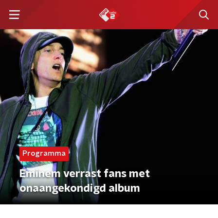
Programma
Eminem verrast fans met
onaangekondigd album