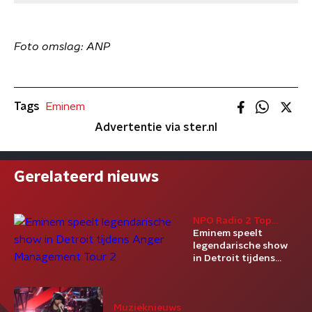
Foto omslag: ANP
Tags
Eminem
Advertentie via ster.nl
Gerelateerd nieuws
NPO Radio 2 Top
2000
Eminem speelt
legendarische show
in Detroit tijdens
Anger Management
Tour 2
Muzieknieuws