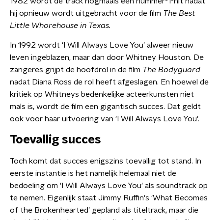
1982 wordt de track nogmaals een nummer-1-hit nadat
hij opnieuw wordt uitgebracht voor de film
The Best
Little Whorehouse in Texas.
In 1992 wordt 'I Will Always Love You' alweer nieuw
leven ingeblazen, maar dan door Whitney Houston. De
zangeres grijpt de hoofdrol in de film
The Bodyguard
nadat Diana Ross de rol heeft afgeslagen. En hoewel de
kritiek op Whitneys bedenkelijke acteerkunsten niet
mals is, wordt de film een gigantisch succes. Dat geldt
ook voor haar uitvoering van 'I Will Always Love You'.
Toevallig succes
Toch komt dat succes enigszins toevallig tot stand. In
eerste instantie is het namelijk helemaal niet de
bedoeling om 'I Will Always Love You' als soundtrack op
te nemen. Eigenlijk staat Jimmy Ruffin's 'What Becomes
of the Brokenhearted' gepland als titeltrack, maar die