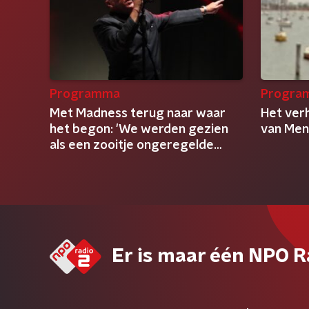
Programma
Progra
Met Madness terug naar waar
Het ver
het begon: 'We werden gezien
van Men
als een zooitje ongeregelde
clowns'
Er is maar één NPO R