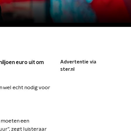
Advertentie via
iljoen euro uit om
ster.nl
n wel echt nodig voor
n moeten een
r", zegt luisteraar