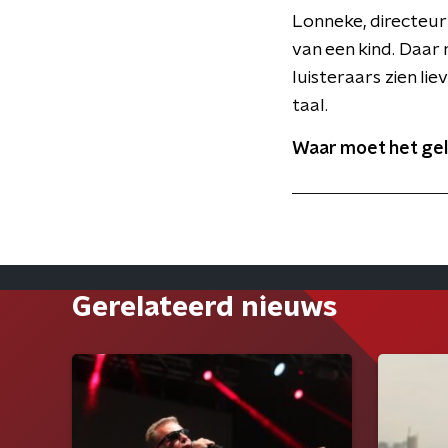
Lonneke, directeur 
van een kind. Daar m
luisteraars zien li
taal.
Waar moet het gel
Gerelateerd nieuws