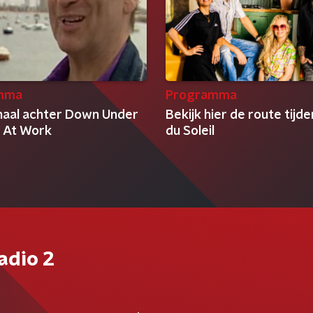
mma
Programma
haal achter Down Under
Bekijk hier de route tijd
 At Work
du Soleil
adio 2