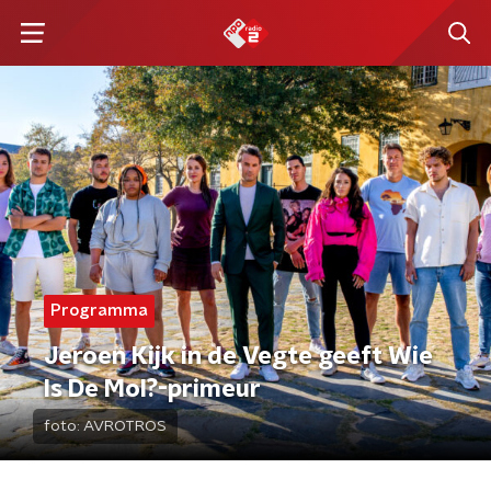
Programma
Jeroen Kijk in de Vegte geeft Wie
Is De Mol?-primeur
foto:
AVROTROS