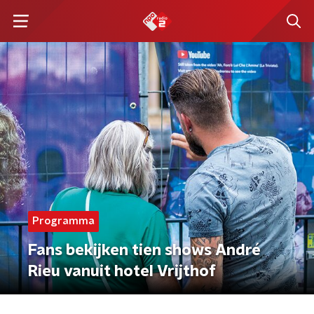
Programma
Fans bekijken tien shows André
Rieu vanuit hotel Vrijthof