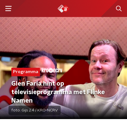
Programma
Glen Faria hint op
televisieprogramma met Flinke
Namen
foto:
Gijs 2.4 / KRO-NCRV