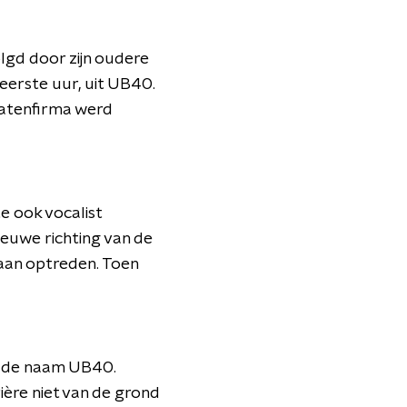
lgd door zijn oudere
 eerste uur, uit UB40.
latenfirma werd
 ook vocalist
nieuwe richting van de
aan optreden. Toen
n de naam UB40.
ière niet van de grond