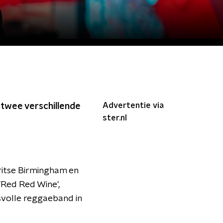
Advertentie via
t twee verschillende
ster.nl
ritse Birmingham en
 'Red Red Wine',
svolle reggaeband in