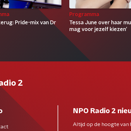
mma
Programma
terug: Pride-mix van Dr
Tessa June over haar muz
mag voor jezelf kiezen'
adio 2
o
NPO Radio 2 nie
Altijd op de hoogte van 
act