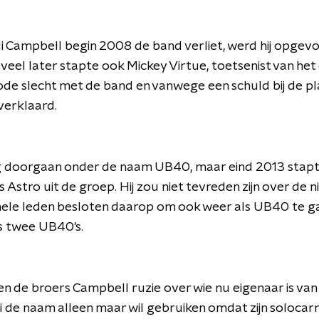
i Campbell begin 2008 de band verliet, werd hij opgevo
veel later stapte ook Mickey Virtue, toetsenist van het
riode slecht met de band en vanwege een schuld bij de p
 verklaard.
g doorgaan onder de naam UB40, maar eind 2013 stapte
s Astro uit de groep. Hij zou niet tevreden zijn over de 
inele leden besloten daarop om ook weer als UB40 te g
s twee UB40's.
 de broers Campbell ruzie over wie nu eigenaar is va
 de naam alleen maar wil gebruiken omdat zijn solocarr