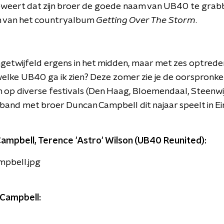
beweert dat zijn broer de goede naam van UB40 te grab
n van het countryalbum
Getting Over The Storm
.
ngetwijfeld ergens in het midden, maar met zes optrede
: welke UB40 ga ik zien? Deze zomer zie je de oorspronkel
op diverse festivals (Den Haag, Bloemendaal, Steenwij
e band met broer Duncan Campbell dit najaar speelt in E
 Campbell, Terence 'Astro' Wilson (UB40 Reunited):
Campbell: