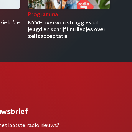
Programma
iek: 'Je
NYVE overwon struggles uit
jeugd en schrijft nu liedjes over
zelfsacceptatie
uwsbrief
het laatste radio nieuws?