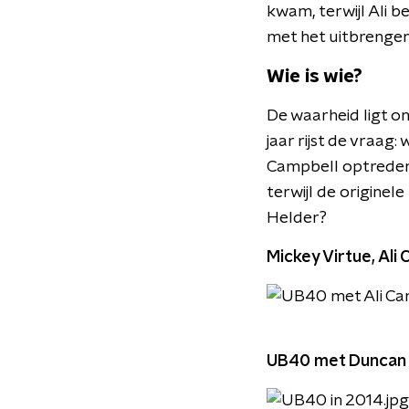
kwam, terwijl Ali 
met het uitbrenge
Wie is wie?
De waarheid ligt o
jaar rijst de vraag
Campbell optreden 
terwijl de originel
Helder?
Mickey Virtue, Ali
UB40 met Duncan 