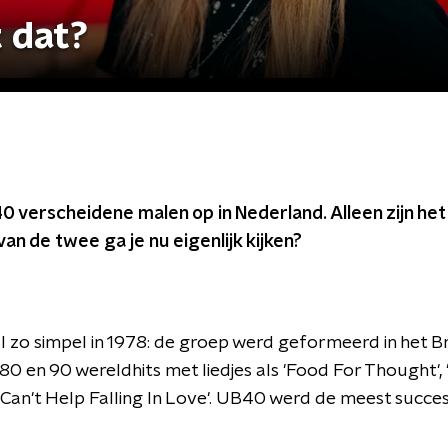
 dat?
40 verscheidene malen op in Nederland. Alleen zijn he
an de twee ga je nu eigenlijk kijken?
 zo simpel in 1978: de groep werd geformeerd in het B
 80 en 90 wereldhits met liedjes als 'Food For Thought',
 'Can't Help Falling In Love'. UB40 werd de meest succe