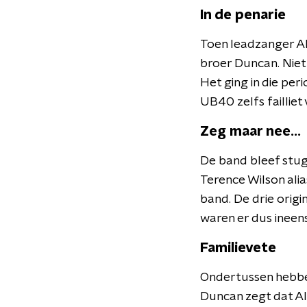
In de penarie
Toen leadzanger Al
broer Duncan. Niet 
Het ging in die pe
UB40 zelfs failliet
Zeg maar nee...
De band bleef stu
Terence Wilson alia
band. De drie orig
waren er dus ineen
Familievete
Ondertussen hebben
Duncan zegt dat Ali