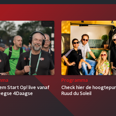
mma
Programma
em Start Op! live vanaf
Check hier de hoogtepu
eegse 4Daagse
Ruud du Soleil