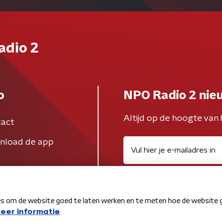
adio 2
o
NPO Radio 2 nie
Altijd op de hoogte van 
act
nload de app