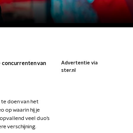
Advertentie via
te concurrenten van
ster.nl
 te doen van het
o op waarin hij je
d opvallend veel duo's
re verschijning.