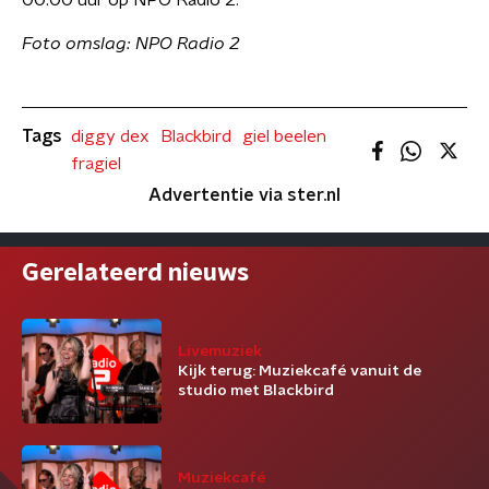
00.00 uur op NPO Radio 2.
Foto omslag: NPO Radio 2
Tags
diggy dex
Blackbird
giel beelen
fragiel
Advertentie via ster.nl
Gerelateerd nieuws
Livemuziek
Kijk terug: Muziekcafé vanuit de
studio met Blackbird
Muziekcafé