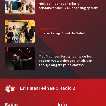
Nick Schilder over 8-jarig
schaakwonder: '7 uur per dag spelen'
Programma
Luister terug: Ruud du Soleil
Programma
Met Madness terug naar waar het
begon: 'We werden gezien als een
zooitje ongeregelde clowns'
Er is maar één NPO Radio 2
Radio
Info