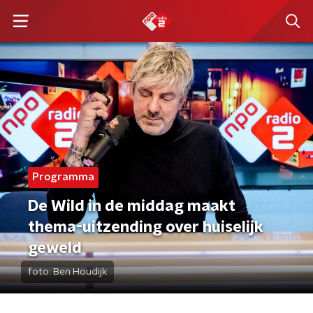
Programma
De Wild in de middag maakt
thema-uitzending over huiselijk
geweld
foto:
Ben Houdijk