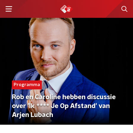
Programma
Rob en Caroline hebben discussie
over 'Ik **** Je Op Afstand' van
Arjen Lubach