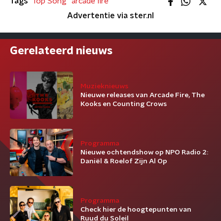
Tags
Top Song
arcade fire
Advertentie via ster.nl
Gerelateerd nieuws
Muzieknieuws
Nieuwe releases van Arcade Fire, The
Kooks en Counting Crows
Programma
Nieuwe ochtendshow op NPO Radio 2:
Daniël & Roelof Zijn Al Op
Programma
Check hier de hoogtepunten van
Ruud du Soleil