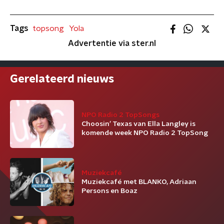
Tags
topsong
Yola
Advertentie via ster.nl
Gerelateerd nieuws
NPO Radio 2 TopSongs
Choosin’ Texas van Ella Langley is
komende week NPO Radio 2 TopSong
Muziekcafé
Muziekcafé met BLANKO, Adriaan
Persons en Boaz