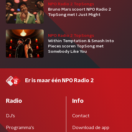
NPO Radio 2 TopSongs
Bruno Mars scoort NPO Radio 2
TopSong met I Just Might
NPO Radio 2 TopSongs
Within Temptation & Smash Into
Pieces scoren TopSong met
Somebody Like You
Er is maar één NPO Radio 2
Radio
Info
DJ’s
Contact
Programma's
Download de app