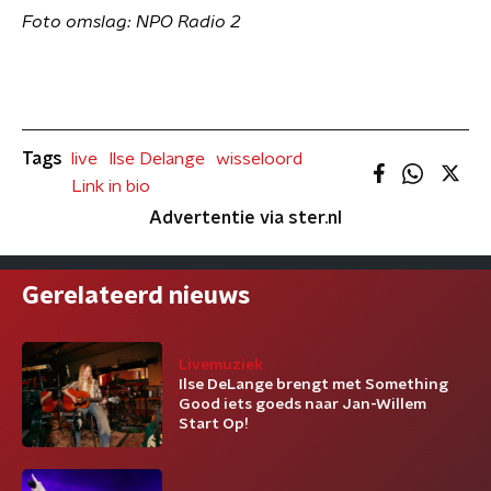
Foto omslag: NPO Radio 2
Tags
live
Ilse Delange
wisseloord
Link in bio
Advertentie via ster.nl
Gerelateerd nieuws
Livemuziek
Ilse DeLange brengt met Something
Good iets goeds naar Jan-Willem
Start Op!