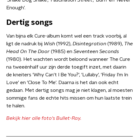
'Shake Dog Shake', 'Fascination Street', 'Burn' en 'Never
Enough'.
Dertig songs
Van bijna elk Cure-album komt wel een track voorbij, al
ligt de nadruk bij
Wish
(1992),
Disintegration
(1989),
The
Head On The Door
(1985) en
Seventeen Seconds
(1980). Het wachten wordt beloond wanneer The Cure
na tweeënhalf uur zijn derde toegift inzet, met daarin
de kneiters 'Why Can't I Be You?', 'Lullaby', 'Friday I'm In
Love' en 'Close To Me'. Daarna is het dan ook echt
gedaan. Met dertig songs mag je niet klagen, al moesten
sommige fans de echte hits missen om hun laatste trein
te halen.​
Bekijk hier alle foto's Bullet-Ray.