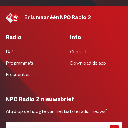
Er is maar één NPO Radio 2
Radio
Info
DJ’s
Contact
Programma's
Download de app
Frequenties
NPO Radio 2 nieuwsbrief
Altijd op de hoogte van het laatste radio nieuws?