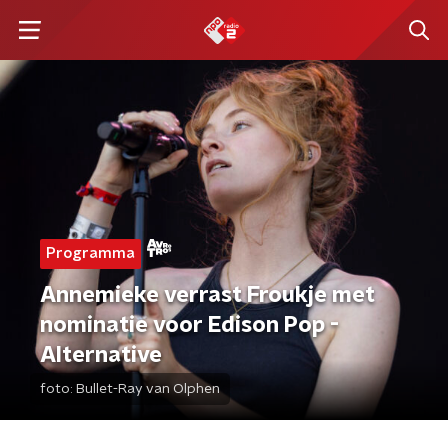
Programma
Annemieke verrast Froukje met
nominatie voor Edison Pop -
Alternative
foto:
Bullet-Ray van Olphen