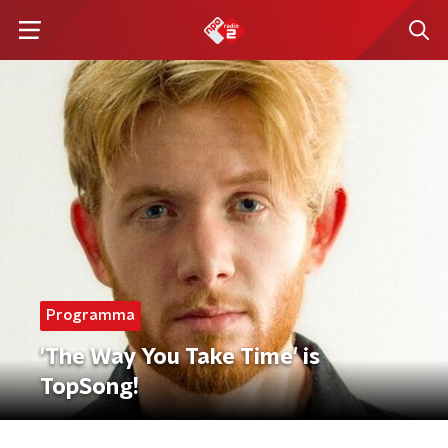
Programma
'The Way You Take Time' is
TopSong!