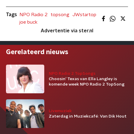
Tags
NPO Radio 2
topsong
JWstartop
joe buck
Advertentie via ster.nl
Gerelateerd nieuws
NPO Radio 2 TopSongs
Choosin’ Texas van Ella Langley is
komende week NPO Radio 2 TopSong
Livemuziek
Zaterdag in Muziekcafé: Van Dik Hout