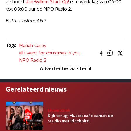
Je hoort
Jan-Willem Start Op!
elke werkdag van 06:00
tot 09:00 uur op NPO Radio 2.
Foto omslag: ANP
Tags
Mariah Carey
all i want for christmas is you
NPO Radio 2
Advertentie via ster.nl
Gerelateerd nieuws
Livemuziek
Kijk terug: Muziekcafé vanuit de
studio met Blackbird