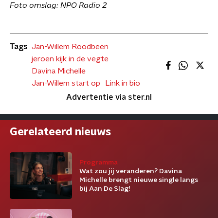
Foto omslag: NPO Radio 2
Tags
Jan-Willem Roodbeen
jeroen kijk in de vegte
Davina Michelle
Jan-Willem start op
Link in bio
Advertentie via ster.nl
Gerelateerd nieuws
Programma
Wat zou jij veranderen? Davina
Michelle brengt nieuwe single langs
bij Aan De Slag!