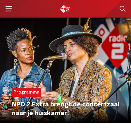
Programma
NPO 2 Extra brengt de concertzaal
naar je huiskamer!