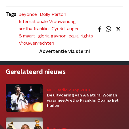
Tags
beyonce
Dolly Parton
Internationale Vrouwendag
aretha franklin
Cyndi Lauper
8 maart
gloria gaynor
equal rights
Vrouwenrechten
Advertentie via ster.nl
Gerelateerd nieuws
NPO Radio 2 Top 2000
De uitvoering van A Natural Woman
waarmee Aretha Franklin Obama liet
huilen
Programma