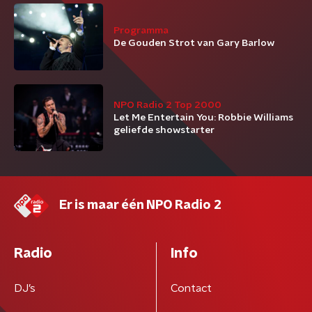
Programma
De Gouden Strot van Gary Barlow
NPO Radio 2 Top 2000
Let Me Entertain You: Robbie Williams
geliefde showstarter
Er is maar één NPO Radio 2
Radio
Info
DJ’s
Contact