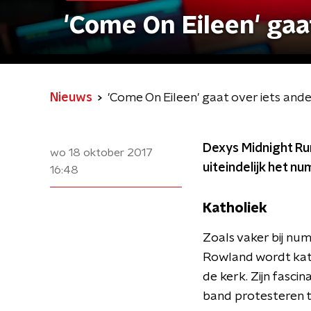
'Come On Eileen' gaa
Nieuws
'Come On Eileen' gaat over iets ande
Dexys Midnight Run
wo 18 oktober 2017
uiteindelijk het 
16:48
Katholiek
Zoals vaker bij num
Rowland wordt kath
de kerk. Zijn fasci
band protesteren t