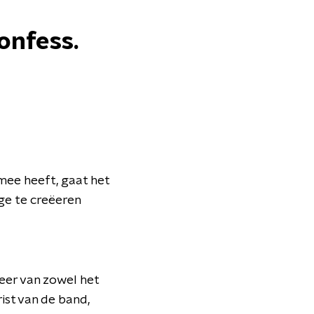
confess.
 mee heeft, gaat het
ge te creëeren
eer van zowel het
rist van de band,