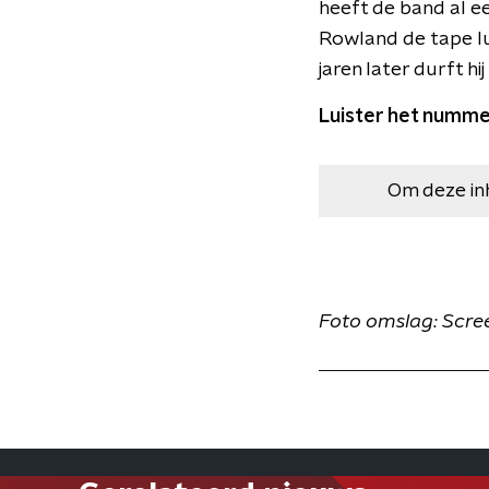
heeft de band al ee
Rowland de tape lui
jaren later durft hi
Luister het numme
Om deze in
Foto omslag: Scre