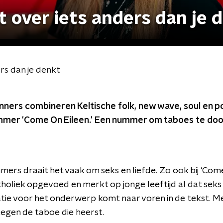
t over iets anders dan je 
rs dan je denkt
ners combineren Keltische folk, new wave, soul en p
nummer 'Come On Eileen.' Een nummer om taboes te do
mers draait het vaak om seks en liefde. Zo ook bij 'Come
oliek opgevoed en merkt op jonge leeftijd al dat seks 
natie voor het onderwerp komt naar voren in de tekst. 
egen de taboe die heerst.