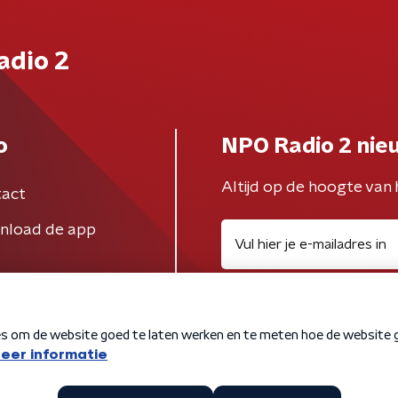
adio 2
o
NPO Radio 2 nie
Altijd op de hoogte van 
act
nload de app