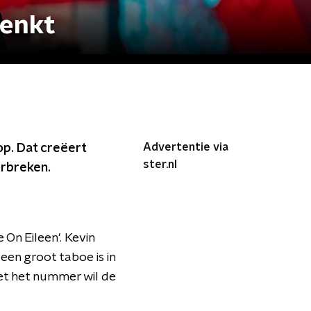
denkt
Advertentie via
op. Dat creëert
ster.nl
orbreken.
 On Eileen'. Kevin
een groot taboe is in
Met het nummer wil de