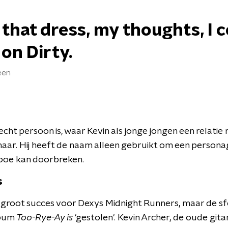
 that dress, my thoughts, I 
on Dirty.
een
cht persoon is, waar Kevin als jonge jongen een relatie
aar. Hij heeft de naam alleen gebruikt om een persona
aboe kan doorbreken.
s
groot succes voor Dexys Midnight Runners, maar de sf
lbum
Too-Rye-Ay is
'gestolen'. Kevin Archer, de oude gita