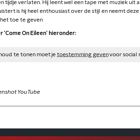
n tijdje verlaten. Hij leent wel een tape met muziek uit 
stert is hij heel enthousiast over de stijl en neemt de
j het toe te geven
r 'Come On Eileen' hieronder:
houd te tonen moet je
toestemming geven
voor social 
enshot YouTube