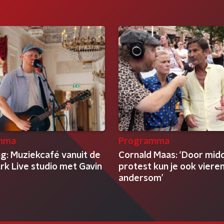
mma
Programma
ug: Muziekcafé vanuit de
Cornald Maas: ‘Door midd
rk Live studio met Gavin
protest kun je ook viere
andersom’